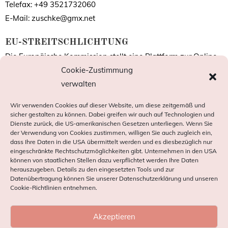
Telefax: +49 3521732060
E-Mail: zuschke@gmx.net
EU-STREITSCHLICHTUNG
Die Europäische Kommission stellt eine Plattform zur Online-
Streitbeilegung (OS) bereit:
Cookie-Zustimmung
https://ec.europa.eu/consumers/odr/
verwalten
.
Unsere E-Mail-Adresse finden Sie oben im Impressum.
Wir verwenden Cookies auf dieser Website, um diese zeitgemäß und
sicher gestalten zu können. Dabei greifen wir auch auf Technologien und
VERBRAUCHER­STREIT­
Dienste zurück, die US-amerikanischen Gesetzen unterliegen. Wenn Sie
der Verwendung von Cookies zustimmen, willigen Sie auch zugleich ein,
BEILEGUNG/UNIVERSAL­SCHLICHTUNGS­
dass Ihre Daten in die USA übermittelt werden und es diesbezüglich nur
STELLE
eingeschränkte Rechtschutzmöglichkeiten gibt. Unternehmen in den USA
können von staatlichen Stellen dazu verpflichtet werden Ihre Daten
Wir sind nicht bereit oder verpflichtet, an
herauszugeben. Details zu den eingesetzten Tools und zur
Streitbeilegungsverfahren vor einer
Datenübertragung können Sie unserer Datenschutzerklärung und unseren
Cookie-Richtlinien entnehmen.
Verbraucherschlichtungsstelle teilzunehmen.
Akzeptieren